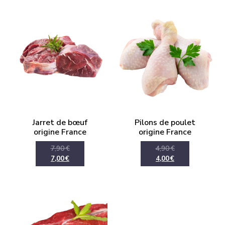
Jarret de bœuf
Pilons de poulet
origine France
origine France
7,90
€
4,90
€
7,00
€
4,00
€