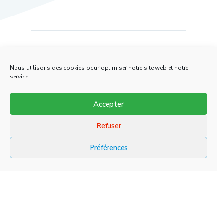
rix
Super magasin et personnel au
Très
top. Bon choix de viandes à des
serv
Nous utilisons des cookies pour optimiser notre site web et notre
prix intéressant.
service.
Accepter
Refuser
Préférences
Philippe Charron




