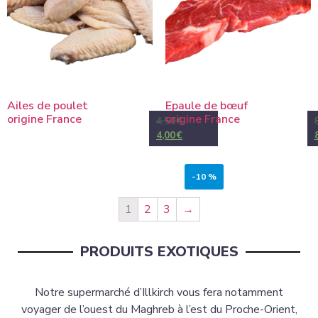
Ailes de poulet
Epaule de bœuf
origine France
origine France
4,50
€
4,00
€
-10 %
1
2
3
→
PRODUITS EXOTIQUES
Notre supermarché d’Illkirch vous fera notamment
voyager de l’ouest du Maghreb à l’est du Proche-Orient,