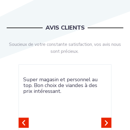
AVIS CLIENTS
Soucieux de votre constante satisfaction, vos avis nous
sont précieux.
rix
Super magasin et personnel au
Très
top. Bon choix de viandes à des
serv
prix intéressant.